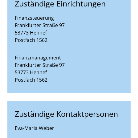
Zuständige Einrichtungen
Finanzsteuerung
Straße:
Hausnummer:
Frankfurter Straße
97
PLZ:
Ort:
53773
Hennef
Postfach 1562
Finanzmanagement
Straße:
Hausnummer:
Frankfurter Straße
97
PLZ:
Ort:
53773
Hennef
Postfach 1562
Zuständige Kontaktpersonen
Eva-Maria Weber