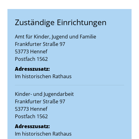
Zuständige Einrichtungen
Amt für Kinder, Jugend und Familie
Straße:
Hausnummer:
Frankfurter Straße
97
PLZ:
Ort:
53773
Hennef
Postfach 1562
Adresszusatz:
Im historischen Rathaus
Kinder- und Jugendarbeit
Straße:
Hausnummer:
Frankfurter Straße
97
PLZ:
Ort:
53773
Hennef
Postfach 1562
Adresszusatz:
Im historischen Rathaus