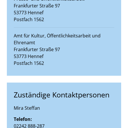
Straße:
Hausnummer:
Frankfurter Straße
97
PLZ:
Ort:
53773
Hennef
Postfach 1562
Amt für Kultur, Öffentlichkeitsarbeit und
Ehrenamt
Straße:
Hausnummer:
Frankfurter Straße
97
PLZ:
Ort:
53773
Hennef
Postfach 1562
Zuständige Kontaktpersonen
Mira Steffan
Telefon:
02242 888-287