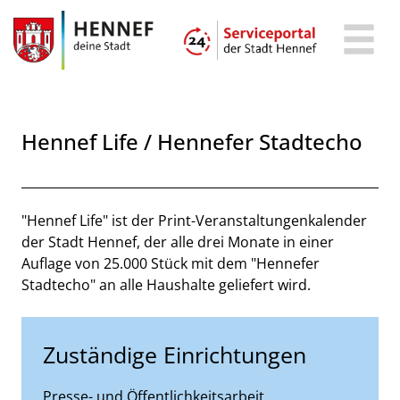
Zum Header
Zum Hauptinhalt
Zum Footer
Zum Hauptinhalt springen
Hennef Life / Hennefer Stadtecho
Beschreibung
"Hennef Life" ist der Print-Veranstaltungenkalender
der Stadt Hennef, der alle drei Monate in einer
Auflage von 25.000 Stück mit dem "Hennefer
Stadtecho" an alle Haushalte geliefert wird.
Zuständige Einrichtungen
Presse- und Öffentlichkeitsarbeit