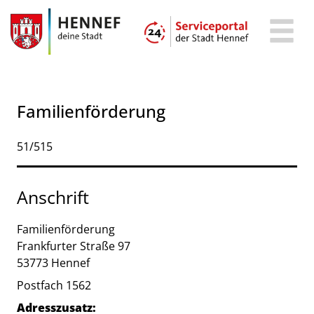
Zum Header
Zum Hauptinhalt
Zum Footer
Zum Hauptinhalt springen
Familienförderung
Kurzbezeichnung
51/515
Anschrift
Familienförderung
Frankfurter Straße
97
53773
Hennef
Postfach 1562
Adresszusatz: