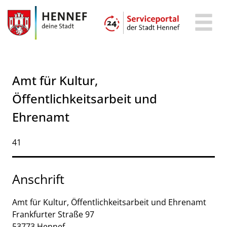
Zum Header
Zum Hauptinhalt
Zum Footer
Zum Hauptinhalt springen
Amt für Kultur,
Öffentlichkeitsarbeit und
Ehrenamt
Kurzbezeichnung
41
Anschrift
Amt für Kultur, Öffentlichkeitsarbeit und Ehrenamt
Frankfurter Straße
97
53773
Hennef