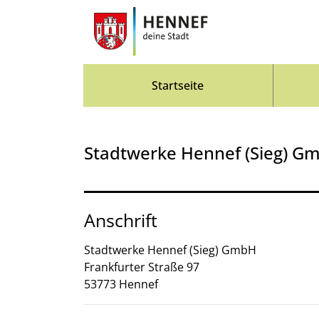
Zum Header
Zum Hauptinhalt
Zum Footer
Zum Hauptinhalt springen
Startseite
Stadtwerke Hennef (Sieg) G
Anschrift
Stadtwerke Hennef (Sieg) GmbH
Frankfurter Straße
97
53773
Hennef