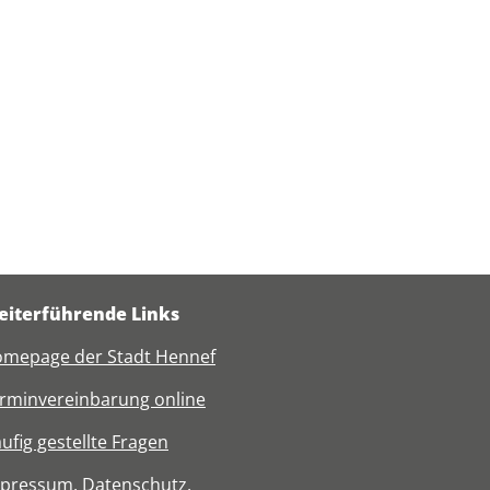
iterführende Links
mepage der Stadt Hennef
rminvereinbarung online
ufig gestellte Fragen
mpressum
,
Datenschutz
,