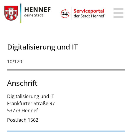
Zum Header
Zum Hauptinhalt
Zum Footer
Zum Hauptinhalt springen
Digitalisierung und IT
Kurzbezeichnung
10/120
Anschrift
Digitalisierung und IT
Frankfurter Straße
97
53773
Hennef
Postfach 1562