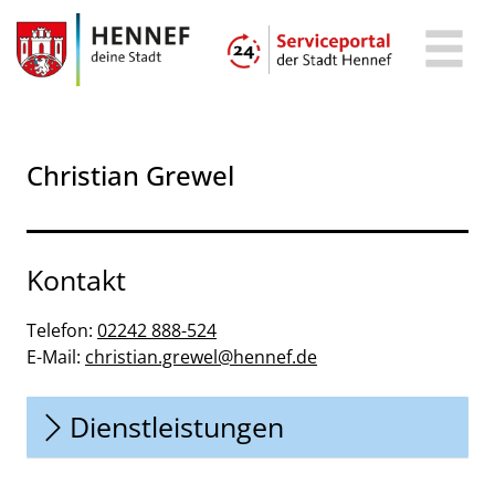
Zum Header
Zum Hauptinhalt
Zum Footer
Zum Hauptinhalt springen
Christian Grewel
Kontakt
Telefon:
02242 888-524
E-Mail:
christian.grewel@hennef.de
Dienstleistungen