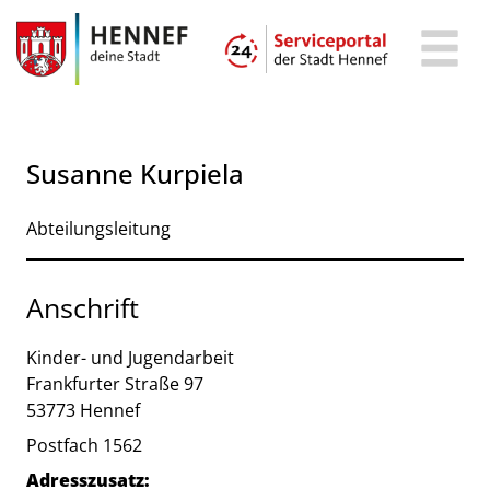
Zum Header
Zum Hauptinhalt
Zum Footer
Zum Hauptinhalt springen
Susanne Kurpiela
Abteilungsleitung
Anschrift
Kinder- und Jugendarbeit
Frankfurter Straße
97
53773
Hennef
Postfach 1562
Adresszusatz: