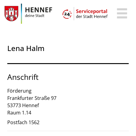
Zum Header
Zum Hauptinhalt
Zum Footer
Zum Hauptinhalt springen
Lena Halm
Anschrift
Förderung
Frankfurter Straße
97
53773
Hennef
Raum 1.14
Postfach 1562