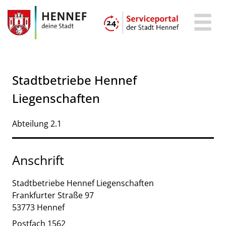
Zum Header
Zum Hauptinhalt
Zum Footer
Zum Hauptinhalt springen
Stadtbetriebe Hennef
Liegenschaften
Kurzbezeichnung
Abteilung 2.1
Anschrift
Stadtbetriebe Hennef
Liegenschaften
Frankfurter Straße
97
53773
Hennef
Postfach 1562