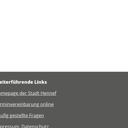
iterführende Links
mepage der Stadt Hennef
rminvereinbarung online
ufig gestellte Fragen
mpressum
,
Datenschutz
,