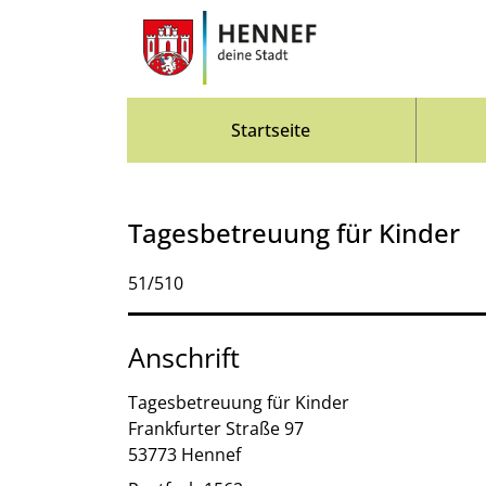
Zum Header
Zum Hauptinhalt
Zum Footer
Zum Hauptinhalt springen
Startseite
Tagesbetreuung für Kinder
Kurzbezeichnung
51/510
Anschrift
Tagesbetreuung für Kinder
Frankfurter Straße
97
53773
Hennef