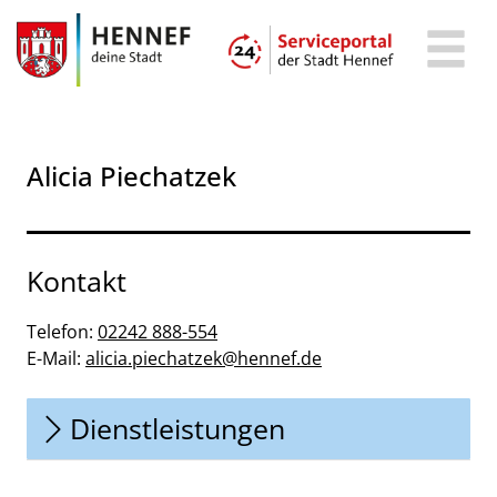
Zum Header
Zum Hauptinhalt
Zum Footer
Zum Hauptinhalt springen
Alicia Piechatzek
Kontakt
Telefon:
02242 888-554
E-Mail:
alicia.piechatzek@hennef.de
Dienstleistungen