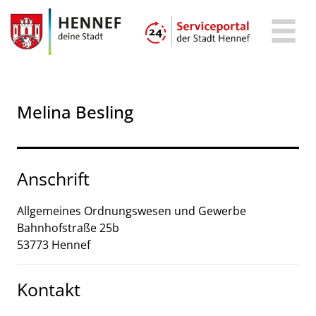
Zum Header
Zum Hauptinhalt
Zum Footer
Zum Hauptinhalt springen
Melina Besling
Anschrift
Allgemeines Ordnungswesen und Gewerbe
Bahnhofstraße
25b
53773
Hennef
Kontakt