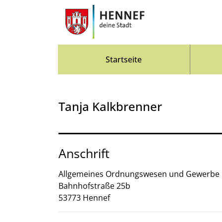
Zum Header
Zum Hauptinhalt
Zum Footer
Zum Hauptinhalt springen
Startseite
Tanja Kalkbrenner
Anschrift
Allgemeines Ordnungswesen und Gewerbe
Bahnhofstraße
25b
53773
Hennef