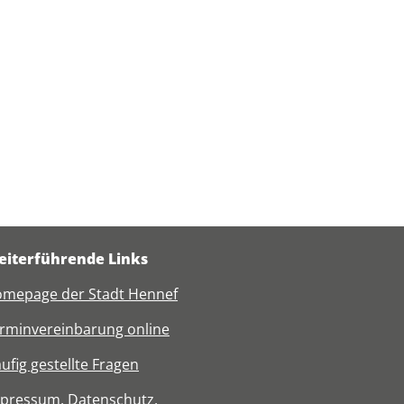
iterführende Links
mepage der Stadt Hennef
rminvereinbarung online
ufig gestellte Fragen
mpressum
,
Datenschutz
,