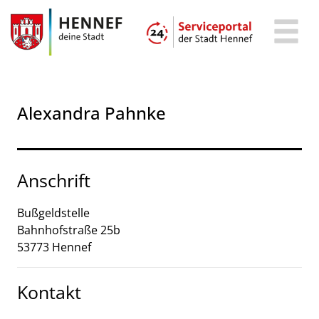
Zum Header
Zum Hauptinhalt
Zum Footer
Zum Hauptinhalt springen
Alexandra Pahnke
Anschrift
Bußgeldstelle
Bahnhofstraße
25b
53773
Hennef
Kontakt